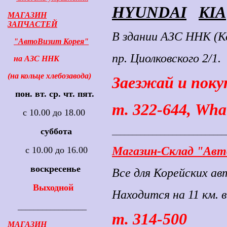
HYUNDAI
KIA
МАГАЗИН
ЗАПЧАСТЕЙ
В здании АЗС ННК (Ко
"АвтоВизит Корея"
пр. Циолковского 2/1.
на АЗС ННК
(на кольце хлебозавода)
Заезжай и поку
пон. вт. ср. чт. пят.
т. 322-644, Wha
с 10.00 до 18.00
суббота
____________________________
Магазин-Склад "Ав
с 10.00 до 16.00
воскресенье
Все для Корейских ав
Выходной
Находится на 11 км. 
_________________
т. 314-500
МАГАЗИН