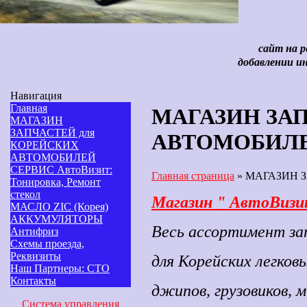
сайт на 
добавлении и
Навигация
Главная
МАГАЗИН ЗАП
МАГАЗИН
ЗАПЧАСТЕЙ для
АВТОМОБИЛ
КОРЕЙСКИХ
АВТОМОБИЛЕЙ
СЕРВИС АвтоВизит:
Главная страница
»
МАГАЗИН З
Тонировка, Ремонт
стекол
Магазин " АвтоВизи
МАСЛО ZIC (Корея)
АККУМУЛЯТОРЫ
Весь ассортимент за
Антифриз
Схемы проезда,
Реквизиты
для Корейских
легков
Наш Партнеры: СТО
Контакты
джипов, грузовиков, 
Система управления