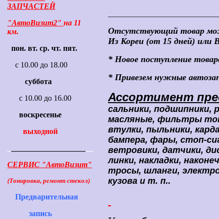
ЗАПЧАСТЕЙ
____________________________
"АвтоВизит2"
на 11
Отсутствующий товар можн
км.
Из Кореи (от 15 дней) или 
пон. вт. ср. чт. пят.
* Новое поступление товар
с 10.00 до 18.00
* Привезем нужные автозап
суббота
Ассортимент пре
с 10.00 до 16.00
cальники, подшипники, 
воскресенье
масляные, фильтры то
втулки, пыльники, кард
выходной
бампера, фары, стоп-си
_
___________________
__
ветровики, датчики, дис
линки, накладки, наконе
СЕРВИС "АвтоВизит"
тросы, шланги, электр
кузова и т. п..
(Тонировка, ремонт стекол)
Предварительная
запись