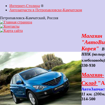
Интернет-Столица
®
Автозапчасти в Петропавловске-Камчатском
Петропавловск-Камчатский
, Россия
Магазин
"АвтоВи
Корея"
В
ННК (кольц
хлебозавода)
330-930
Магазин-
Склад
"А
АвтоЗапчаст
11 км. (200м
314-500