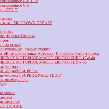
нсмиссионное G-F TOP
нсмиссионное G-5
ер: СТО ""
 смазка
я смазка ZIC CROWN GREASE
уляторы
квартира в г.Темрюке
кторы
овых стекол
бслуживание, ремонт, тюнинг)
оВизит: Электрика, Автозвук, Тонировка, Ремонт стекол
ЕСКОЕ МОТОРНОЕ МАСЛО ZIC 7000 EURO 10W-40
ЕСКОЕ МОТОРНОЕ МАСЛО ZIC 7000 FE 5W-30
ые жидкости
ые жидкости SUPER A
ые жидкости SUPER BRAKE FLUID
и комплектующие
езда
е стекол
система
(инжекторы)
КА, ТЮНИНГ