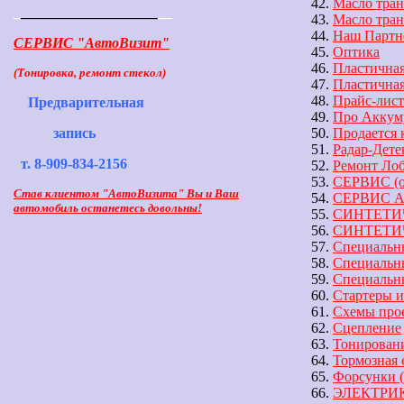
Масло тра
_
___________________
__
Масло тра
Наш Партн
СЕРВИС "АвтоВизит"
Оптика
Пластичная
(Тонировка, ремонт стекол)
Пластична
Прайс-лист
Предварительная
Про Аккум
Продается 
запись
Радар-Дете
т. 8-909-834-2156
Ремонт Лоб
СЕРВИС (о
Став клиентом "АвтоВизита" Вы и Ваш
СЕРВИС Авт
автомобиль останетесь довольны!
СИНТЕТИЧ
СИНТЕТИЧ
Специальн
Специальн
Специальн
Стартеры 
Схемы про
Сцепление
Тонировани
Тормозная 
Форсунки 
ЭЛЕКТРИ