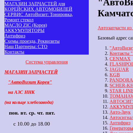
"АвтоВи
МАГАЗИН ЗАПЧАСТЕЙ для
КОРЕЙСКИХ АВТОМОБИЛЕЙ
Камчатс
СЕРВИС АвтоВизит: Тонировка,
Ремонт стекол
МАСЛО ZIC (Корея)
Автозапчасти из
АККУМУЛЯТОРЫ
Антифриз
Базовый адрес са
Схемы проезда, Реквизиты
Наш Партнеры: СТО
"АвтоВизит
Контакты
Контакты "
CENMAX
Система управления
FLASHPO
JAGUAR
МАГАЗИН ЗАПЧАСТЕЙ
KGB
PANDORA 
"АвтоВизит Корея"
SCHER-K
STAR LIN
на АЗС ННК
TOMAHA
АВТОСИГНА
(на кольце хлебозавода)
АККУМУЛ
Авто-Звук
пон. вт. ср. чт. пят.
Автосигна
Антифриз
с 10.00 до 18.00
Генератор