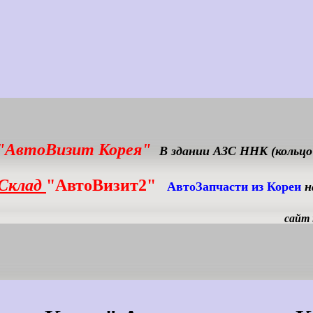
 "АвтоВизит Корея"
В здании АЗС ННК (кольцо 
-Склад
"АвтоВизит2"
АвтоЗапчасти из Кореи
н
сайт 