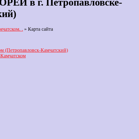
ОРЕИ в г. Петропавловске-
кий)
чатском. .
»
Карта сайта
ом (Петропавловск-Камчатский)
-Камчатском